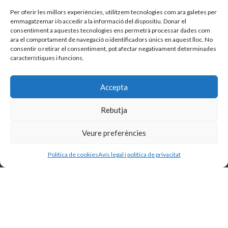
Per oferir les millors experiències, utilitzem tecnologies com ara galetes per
emmagatzemar i/o accedir a la informació del dispositiu. Donar el
consentiment a aquestes tecnologies ens permetrà processar dades com
ara el comportament de navegació o identificadors únics en aquest lloc. No
consentir o retirar el consentiment, pot afectar negativament determinades
característiques i funcions.
Accepta
Rebutja
Segueix-nos a Instagram
Veure preferències
Política de cookies
Avís legal i política de privacitat
661 406 623
646 840 835
info@rieradeciuret.com
Política de privacitat i avís legal
Política de cookies