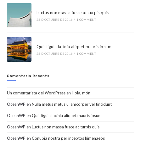
Luctus non massa fusce ac turpis quis
25 D'OCTUBRE DE 2016
/
1 COMMENT
Quis ligula lacinia aliquet mauris ipsum
25 D'OCTUBRE DE 2016
/
1 COMMENT
Comentaris Recents
Un comentarista del WordPress
en
Hola, món!
OceanWP
en
Nulla metus metus ullamcorper vel tincidunt
OceanWP
en
Quis ligula lacinia aliquet mauris ipsum
OceanWP
en
Luctus non massa fusce ac turpis quis
OceanWP
en
Conubia nostra per inceptos himenaeos