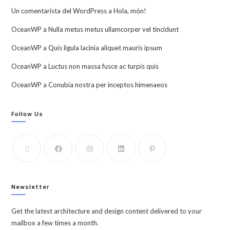
Un comentarista del WordPress
a
Hola, món!
OceanWP
a
Nulla metus metus ullamcorper vel tincidunt
OceanWP
a
Quis ligula lacinia aliquet mauris ipsum
OceanWP
a
Luctus non massa fusce ac turpis quis
OceanWP
a
Conubia nostra per inceptos himenaeos
Follow Us
Newsletter
Get the latest architecture and design content delivered to your
mailbox a few times a month.