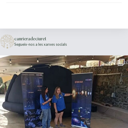
canrieradeciuret
Segueix-nos a les xarxes socials