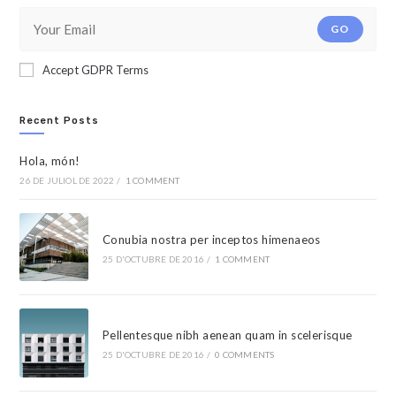
GO
Accept GDPR Terms
Recent Posts
Hola, món!
26 DE JULIOL DE 2022
/
1 COMMENT
Conubia nostra per inceptos himenaeos
25 D'OCTUBRE DE 2016
/
1 COMMENT
Pellentesque nibh aenean quam in scelerisque
25 D'OCTUBRE DE 2016
/
0 COMMENTS