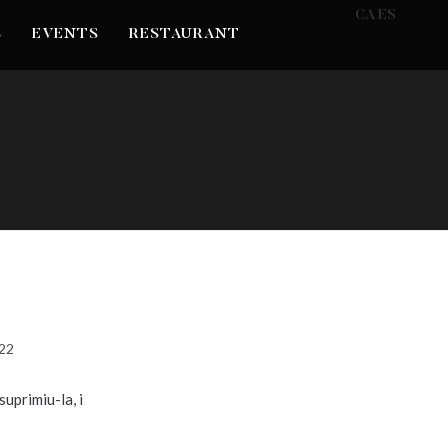
CA
ES
S
EVENTS
RESTAURANT
022
uprimiu-la, i