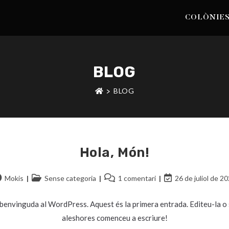
COLÒNIE
BLOG
BLOG
>
Hola, Món!
Mokis
Sense categoria
1 comentari
26 de juliol de 2
benvinguda al WordPress. Aquest és la primera entrada. Editeu-la o s
aleshores comenceu a escriure!